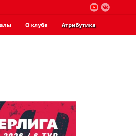
иалы
О клубе
Атрибутика