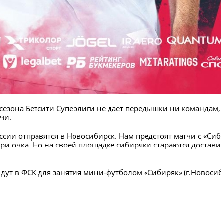
езона Бетсити Суперлиги не дает передышки ни командам, 
чи.
сии отправятся в Новосибирск. Нам предстоят матчи с «Си
три очка. Но на своей площадке сибиряки стараются доста
ут в ФСК для занятия мини-футболом «Сибиряк» (г.Новосиб