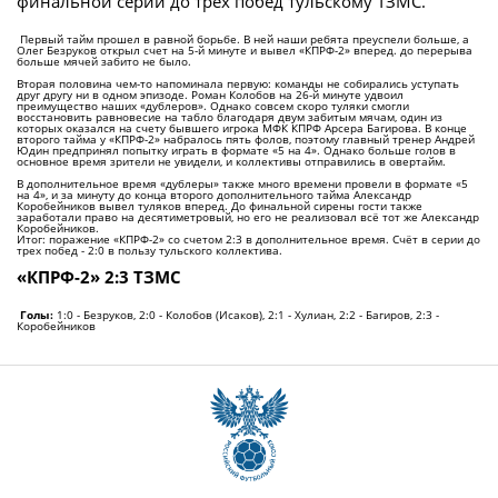
финальной серии до трех побед тульскому ТЗМС.
Первый тайм прошел в равной борьбе. В ней наши ребята преуспели больше, а
Олег Безруков открыл счет на 5-й минуте и вывел «КПРФ-2» вперед. до перерыва
больше мячей забито не было.
Вторая половина чем-то напоминала первую: команды не собирались уступать
друг другу ни в одном эпизоде. Роман Колобов на 26-й минуте удвоил
преимущество наших «дублеров». Однако совсем скоро туляки смогли
восстановить равновесие на табло благодаря двум забитым мячам, один из
которых оказался на счету бывшего игрока МФК КПРФ Арсера Багирова. В конце
второго тайма у «КПРФ-2» набралось пять фолов, поэтому главный тренер Андрей
Юдин предпринял попытку играть в формате «5 на 4». Однако больше голов в
основное время зрители не увидели, и коллективы отправились в овертайм.
В дополнительное время «дублеры» также много времени провели в формате «5
на 4», и за минуту до конца второго дополнительного тайма Александр
Коробейников вывел туляков вперед. До финальной сирены гости также
заработали право на десятиметровый, но его не реализовал всё тот же Александр
Коробейников.
Итог: поражение «КПРФ-2» со счетом 2:3 в дополнительное время. Счёт в серии до
трех побед - 2:0 в пользу тульского коллектива.
«КПРФ-2» 2:3 ТЗМС
Голы:
1:0 - Безруков, 2:0 - Колобов (Исаков), 2:1 - Хулиан, 2:2 - Багиров, 2:3 -
Коробейников