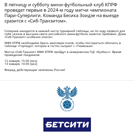
В пятницу и субботу мини-футбольный клуб КПРФ
проведет первые в 2024-м году матчи чемпионата
Пари-Суперлиги. Команда Бесика Зоидзе на выезде
сразится с «Сиб-Транзитом».
Соперник находится в нижней части турнирной таблицы, но по ходу первого для
себя сезона в высшем свете российского мини-футбола заметно прибавил. Дома
«Сиб-Транзит» особенно опасен.
МФК КПРФ необходимо брать максимум очков, чтобы постараться обогнать в
таблице «Торпедо», которое в гостях сыграет с «Тюменью».
Матчи «Сиб-Транзит» МФК КПРФ пройдут в кемеровском ГЦС «Кузбасс». Время
проведения поединков:
12 января, 15:00 (мск)
13 января, 10:00 (мск)
Вперед, действующие чемпионы России!